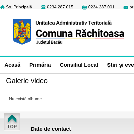
Str. Principală
0234 287 015
0234 287 001
pr
Acasă
Primăria
Consiliul Local
Știri și e
Galerie video
Nu există albume.
Date de contact