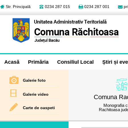
Str. Principală
0234 287 015
0234 287 001
pr
Acasă
Primăria
Consiliul Local
Știri și e
Galerie foto
Galerie video
Comuna Rac
Monografia 
Carte de oaspeti
Rachitoasa jud