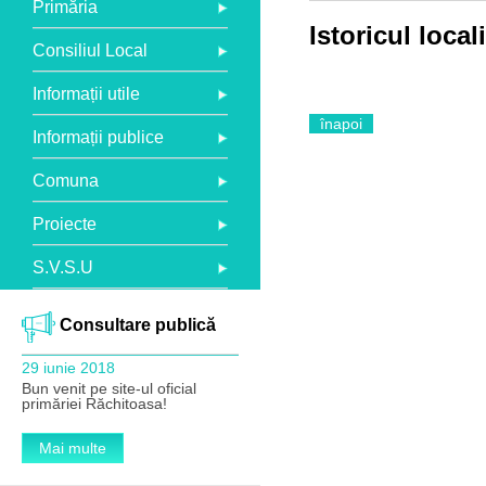
Primăria
Istoricul locali
Consiliul Local
Informații utile
înapoi
Informații publice
Comuna
Proiecte
S.V.S.U
Consultare publică
29 iunie 2018
Bun venit pe site-ul oficial
primăriei Răchitoasa!
Mai multe